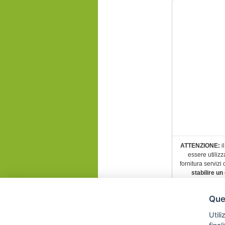
ATTENZIONE:
i
essere utiliz
fornitura servizi 
stabilire un
TURISMO ITALIA
Ques
Utili