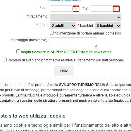
*
dal:
*
al:
*
trattamento:
*
adulti:
*
bambini:
ho intenzione di portare animali domestici
messaggio (facoltativo):
voglio ricevere le SUPER OFFERTE tramite newsletter
Dichiaro di aver letto
l'informativa
relativa al trattamento dei dati personali.
l presente modulo è di proprietà della
SVILUPPO TURISMO ITALIA S.r.L. uniperso
zato per l'invio di messaggi promozionali che contengano offerte di collaborazione o
o prodotti.
La finalità di tale modulo è puramente turistica e offre la sola ed unica
 contatto tra i gestori delle strutture presenti nel nostro sito e l'utente finale.
La
 S.r.L. unipersonale
si riserva pertanto il diritto di iniziare azioni legali per un us
modulo.
to sito web utilizza i cookie
zziamo cookie e tecnologie simili per il funzionamento del sito e altr