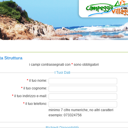
a Struttura
i campi contrassegnati con
*
sono obbligatori
I Tuoi Dati
*
il tuo nome:
*
il tuo cognome:
*
il tuo indirizzo e-mail:
*
il tuo telefono:
minimo 7 cifre numeriche, no altri caratteri
esempio: 073324756
Richiedi Disponibilità