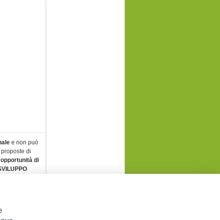
nale
e non può
 proposte di
 opportunità di
SVILUPPO
o improprio del
e