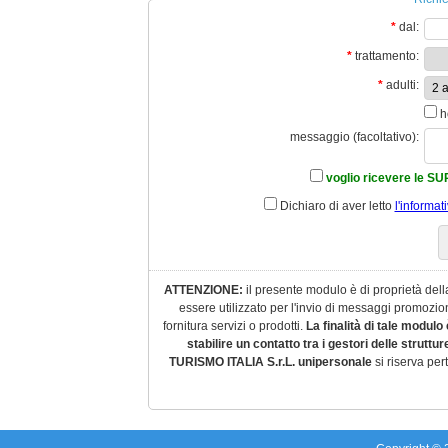
*
dal:
*
trattamento:
*
adulti:
h
messaggio (facoltativo):
voglio ricevere le S
Dichiaro di aver letto
l'informat
ATTENZIONE:
il presente modulo è di proprietà del
essere utilizzato per l'invio di messaggi promozio
fornitura servizi o prodotti.
La finalità di tale modulo
stabilire un contatto tra i gestori delle struttur
TURISMO ITALIA S.r.L. unipersonale
si riserva pert