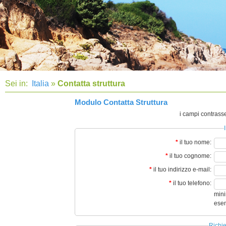
Sei in:
Italia
»
Contatta struttura
Modulo Contatta Struttura
i campi contrass
*
il tuo nome:
*
il tuo cognome:
*
il tuo indirizzo e-mail:
*
il tuo telefono:
mini
ese
Richie