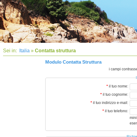
Sei in:
Italia
»
Contatta struttura
Modulo Contatta Struttura
i campi contrass
*
il tuo nome:
*
il tuo cognome:
*
il tuo indirizzo e-mail:
*
il tuo telefono:
mini
ese
Richie