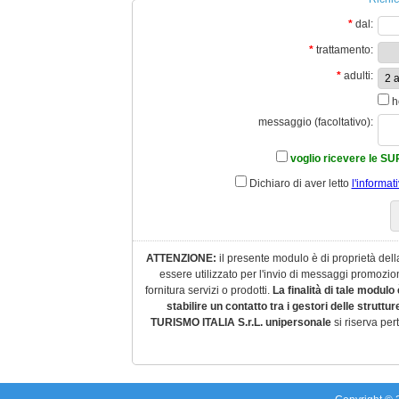
*
dal:
*
trattamento:
*
adulti:
h
messaggio (facoltativo):
voglio ricevere le S
Dichiaro di aver letto
l'informat
ATTENZIONE:
il presente modulo è di proprietà del
essere utilizzato per l'invio di messaggi promozio
fornitura servizi o prodotti.
La finalità di tale modulo
stabilire un contatto tra i gestori delle struttur
TURISMO ITALIA S.r.L. unipersonale
si riserva pert