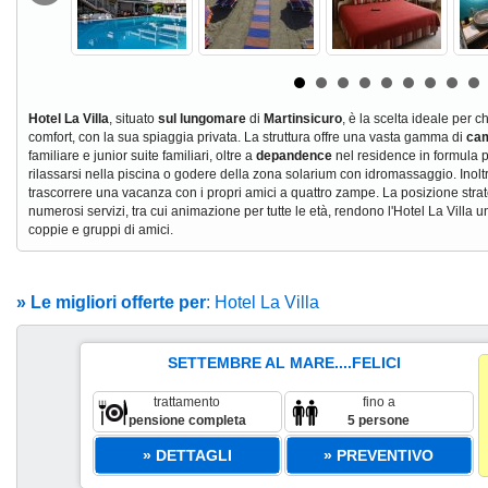
Hotel La Villa
, situato
sul lungomare
di
Martinsicuro
, è la scelta ideale per 
comfort, con la sua spiaggia privata. La struttura offre una vasta gamma di
cam
familiare e junior suite familiari, oltre a
depandence
nel residence in formula 
rilassarsi nella piscina o godere della zona solarium con idromassaggio. Inoltr
trascorrere una vacanza con i propri amici a quattro zampe. La posizione strat
numerosi servizi, tra cui animazione per tutte le età, rendono l'Hotel La Villa un
coppie e gruppi di amici.
» Le migliori offerte per
: Hotel La Villa
SETTEMBRE AL MARE....FELICI
trattamento
fino a
pensione completa
5 persone
» DETTAGLI
» PREVENTIVO