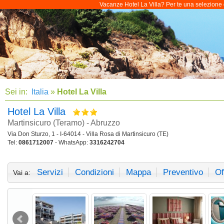
Vacanze Hotel La Villa? Per te una selezione di
Sei in:
Italia
»
Hotel La Villa
Hotel La Villa
Martinsicuro (Teramo) - Abruzzo
Via Don Sturzo, 1 - I-64014 - Villa Rosa di Martinsicuro (TE)
Tel:
0861712007
- WhatsApp:
3316242704
Servizi
Condizioni
Mappa
Preventivo
Of
Vai a: