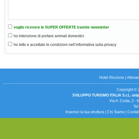
voglio ricevere le SUPER OFFERTE tramite newsletter
ho intenzione di portare animali domestici
ho letto e accettato le condizioni nell’informativa sulla privacy
Hotel Riccione
|
Alleva
Copyright © 20
SVILUPPO TURISMO ITALIA S.r.L. uni
Via A. Costa, 2 -
Tel
Inserisci la tua struttura
|
Chi Siamo
|
Contat