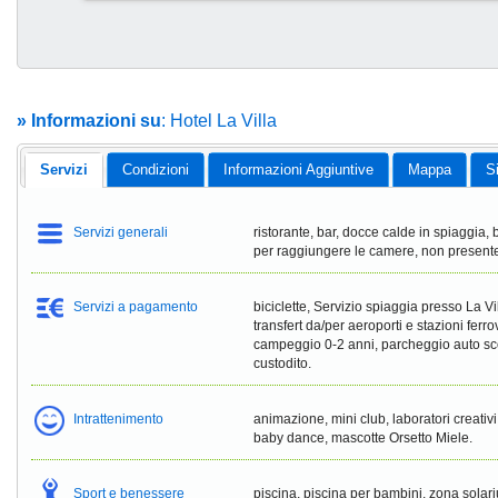
» Informazioni su
: Hotel La Villa
Servizi
Condizioni
Informazioni Aggiuntive
Mappa
S
Servizi generali
ristorante, bar, docce calde in spiaggia,
per raggiungere le camere, non presente
Servizi a pagamento
biciclette, Servizio spiaggia presso La Vi
transfert da/per aeroporti e stazioni ferro
campeggio 0-2 anni, parcheggio auto sc
custodito.
Intrattenimento
animazione, mini club, laboratori creativi,
baby dance, mascotte Orsetto Miele.
Sport e benessere
piscina, piscina per bambini, zona solari