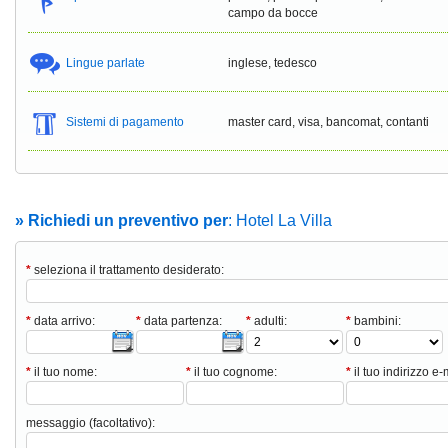
campo da bocce
Lingue parlate
inglese, tedesco
Sistemi di pagamento
master card, visa, bancomat, contanti
» Richiedi un preventivo per
: Hotel La Villa
*
seleziona il trattamento desiderato:
*
data arrivo:
*
data partenza:
*
adulti:
*
bambini:
*
il tuo nome:
*
il tuo cognome:
*
il tuo indirizzo e-
messaggio (facoltativo):