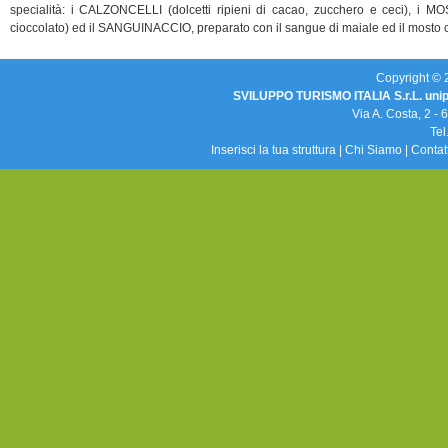
specialità: i CALZONCELLI (dolcetti ripieni di cacao, zucchero e ceci), i MO
cioccolato) ed il SANGUINACCIO, preparato con il sangue di maiale ed il mosto c
Copyright © 20
SVILUPPO TURISMO ITALIA S.r.L. uni
Via A. Costa, 2 -
Tel
Inserisci la tua struttura
|
Chi Siamo
|
Contat