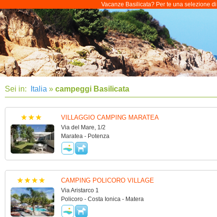
Vacanze Basilicata? Per te una selezione di c
Sei in:
Italia
»
campeggi Basilicata
VILLAGGIO CAMPING MARATEA
Via del Mare, 1/2
Maratea - Potenza
CAMPING POLICORO VILLAGE
Via Aristarco 1
Policoro - Costa Ionica - Matera