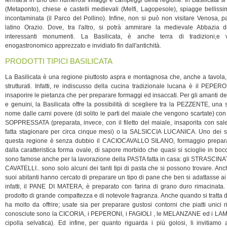
fermarsi in uno dei numerosi villaggi e campeggi della regione. In Basilicata s
(Metaponto), chiese e castelli medievali (Melfi, Lagopesole), spiagge belliss
incontaminata (il Parco del Pollino). Infine, non si può non visitare Venosa, 
latino Orazio. Dove, tra l'altro, si potrà ammirare la medievale Abbazia de
interessanti monumenti. La Basilicata, è anche terra di tradizioni,e
enogastronomico apprezzato e invidiato fin dall'antichità.
PRODOTTI TIPICI BASILICATA
La Basilicata è una regione piuttosto aspra e montagnosa che, anche a tavola, 
strutturati. Infatti, re indiscusso della cucina tradizionale lucana è il PEPE
insaporire le pietanza che per preparare formaggi ed insaccati. Per gli amanti dei
e genuini, la Basilicata offre la possibilità di scegliere tra la PEZZENTE, una 
nome dalle carni povere (di solito le parti del maiale che vengono scartate) con
SOPPRESSATA (preparata, invece, con il filetto del maiale, insaporita con sal
fatta stagionare per circa cinque mesi) o la SALSICCIA LUCANICA. Uno dei si
questa regione è senza dubbio il CACIOCAVALLO SILANO, formaggio preparat
dalla caratteristica forma ovale, di sapore morbido che quasi si scioglie in b
sono famose anche per la lavorazione della PASTA fatta in casa: gli STRASCINA
CAVATELLI.. sono solo alcuni dei tanti tipi di pasta che si possono trovare. Anc
suoi abitanti hanno cercato di preparare un tipo di pane che ben si adattasse ai s
infatti, il PANE DI MATERA, è preparato con farina di grano duro rimacinata
prodotto di grande compattezza e di notevole fragranza. Anche quando si tratta di
ha molto da offrire; usate sia per preparare gustosi contorni che piatti unici r
conosciute sono la CICORIA, i PEPERONI, i FAGIOLI , le MELANZANE ed i LAM
cipolla selvatica). Ed infine, per quanto riguarda i più golosi, li invitiam