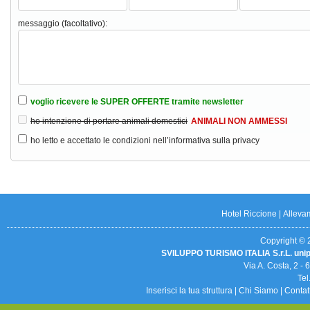
messaggio (facoltativo):
voglio ricevere le SUPER OFFERTE tramite newsletter
ho intenzione di portare animali domestici
ANIMALI NON AMMESSI
ho letto e accettato le condizioni nell’informativa sulla privacy
Hotel Riccione
|
Alleva
Copyright © 20
SVILUPPO TURISMO ITALIA S.r.L. uni
Via A. Costa, 2 -
Tel
Inserisci la tua struttura
|
Chi Siamo
|
Contat