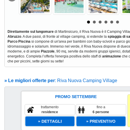
Direttamente sul lungomare
di Martinsicuro, il Riva Nuova è il Camping Vill
Abruzzo
. A due passi, di fronte al village camping, si estende la
spiaggia di s
Parco Piscina
si compone di un'area per bambini con baby-scivoli e parco gi
idromassaggio e solarium. Immerso nel verde, il Riva Nuova dispone di duec
moderne, e di ampie
Piazzole
, 90 mq, servite da moderni gruppi igienici, dotat
energetico. Completa l’offerta l'energia positiva dello staff di
animazione
che o
che per piccini, sette giorni su sette!
» Le migliori offerte per
: Riva Nuova Camping Village
PROMO SETTEMBRE
trattamento
fino a
residence
6 persone
» DETTAGLI
» PREVENTIVO