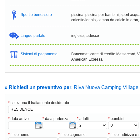
Sport e benessere
piscina, piscina per bambini, sport acqu
calcetto/tennis, campo da calcio in erba
Lingue parlate
inglese, tedesco
Sistemi di pagamento
Bancomat, carte di credito Mastercard, 
American Express.
» Richiedi un preventivo per
: Riva Nuova Camping Village
*
seleziona il trattamento desiderato:
*
data arrivo:
*
data partenza:
*
adulti:
*
bambini:
*
il tuo nome:
*
il tuo cognome:
*
il tuo indirizzo e-