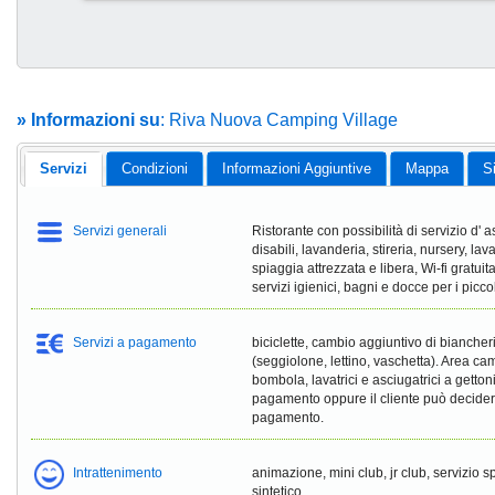
» Informazioni su
: Riva Nuova Camping Village
Servizi
Condizioni
Informazioni Aggiuntive
Mappa
S
Servizi generali
Ristorante con possibilità di servizio d' 
disabili, lavanderia, stireria, nursery, lav
spiaggia attrezzata e libera, Wi-fi grat
servizi igienici, bagni e docce per i picco
Servizi a pagamento
biciclette, cambio aggiuntivo di biancher
(seggiolone, lettino, vaschetta). Area ca
bombola, lavatrici e asciugatrici a gettoni
pagamento oppure il cliente può decid
pagamento.
Intrattenimento
animazione, mini club, jr club, servizio 
sintetico.