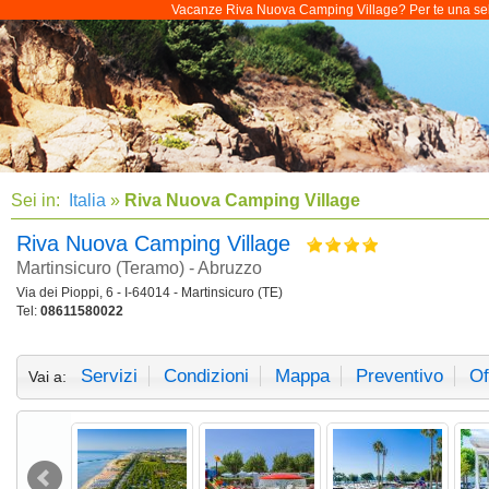
Vacanze Riva Nuova Camping Village? Per te una selezi
Sei in:
Italia
»
Riva Nuova Camping Village
Riva Nuova Camping Village
Martinsicuro (Teramo) - Abruzzo
Via dei Pioppi, 6 - I-64014 - Martinsicuro (TE)
Tel:
08611580022
Servizi
Condizioni
Mappa
Preventivo
Of
Vai a: