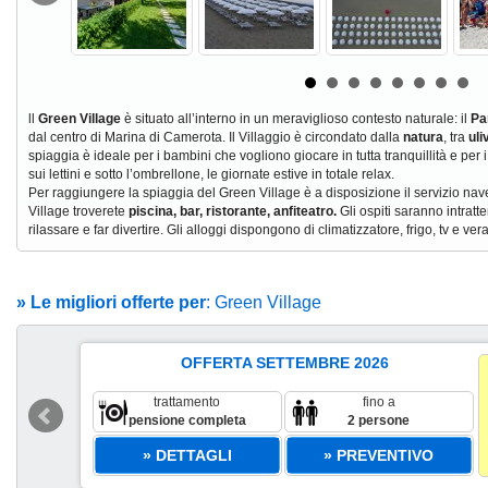
ll
Green Village
è situato all’interno in un meraviglioso contesto naturale: il
Pa
dal centro di Marina di Camerota. Il Villaggio è circondato dalla
natura
, tra
uli
spiaggia è ideale per i bambini che vogliono giocare in tutta tranquillità e p
sui lettini e sotto l’ombrellone, le giornate estive in totale relax.
Per raggiungere la spiaggia del Green Village è a disposizione il servizio navet
Village troverete
piscina, bar, ristorante, anfiteatro.
Gli ospiti saranno intratt
rilassare e far divertire.
Gli
alloggi dispongono di climatizzatore, frigo, tv e ve
» Le migliori offerte per
: Green Village
OFFERTA SETTEMBRE 2026
trattamento
fino a
pensione completa
2 persone
» DETTAGLI
» PREVENTIVO