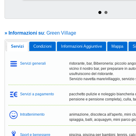
» Informazioni su
: Green Village
Servizi
Condizioni
Informazioni Aggiuntive
Mappa
S
Servizi generali
ristorante, bar, Biberoneria: piccolo angol
vicino il nostro bar, per preparare in aut
usufruiscono del ristorante.
Servizio navetta mare/villaggio, servizio 
Servizi a pagamento
pacchetto pulizie e noleggio biancheria
pensione e pensione completa), culla, t
Intrattenimento
animazione, discoteca all'aperto, mini club
spiaggia, balli, acquagym, mini parco gio
Sport e benessere
piscina, piscina per bambini, tennis, calc