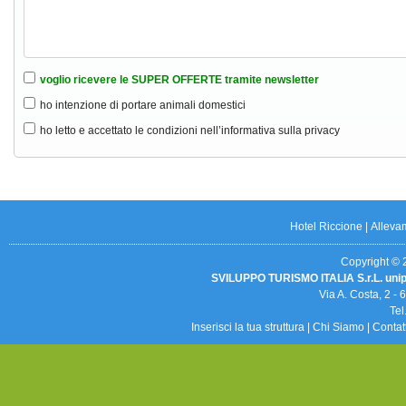
voglio ricevere le SUPER OFFERTE tramite newsletter
ho intenzione di portare animali domestici
ho letto e accettato le condizioni nell’informativa sulla privacy
Hotel Riccione
|
Alleva
Copyright © 20
SVILUPPO TURISMO ITALIA S.r.L. uni
Via A. Costa, 2 -
Tel
Inserisci la tua struttura
|
Chi Siamo
|
Contat