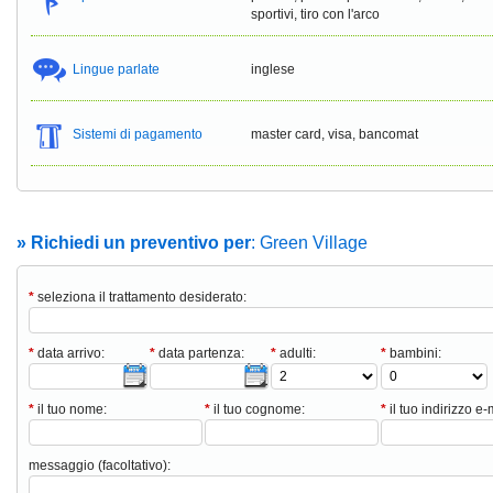
sportivi, tiro con l'arco
Lingue parlate
inglese
Sistemi di pagamento
master card, visa, bancomat
» Richiedi un preventivo per
: Green Village
*
seleziona il trattamento desiderato:
*
data arrivo:
*
data partenza:
*
adulti:
*
bambini:
*
il tuo nome:
*
il tuo cognome:
*
il tuo indirizzo e-
messaggio (facoltativo):