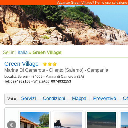
Vacanze Green Village? Per te una selezione di
Sei in:
Italia
»
Green Village
Green Village
Marina Di Camerota - Cilento (Salerno) - Campania
Località Sereni - I-84059 - Marina di Camerota (SA)
Tel:
0974932153
- WhatsApp:
0974932153
Servizi
Condizioni
Mappa
Preventivo
Of
Vai a: