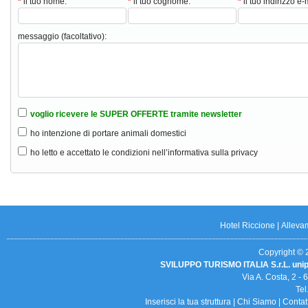
*
il tuo nome:
*
il tuo cognome:
*
il tuo indirizzo e-
messaggio (facoltativo):
voglio ricevere le SUPER OFFERTE tramite newsletter
ho intenzione di portare animali domestici
ho letto e accettato le condizioni nell’informativa sulla privacy
Hotel Riccione
|
Alleva
Copyright © 20
SVILUPPO TURISMO ITALIA S.r.L. uni
Via A. Costa, 2 -
Tel
Inserisci la tua struttura
|
Chi Siamo
|
Contat