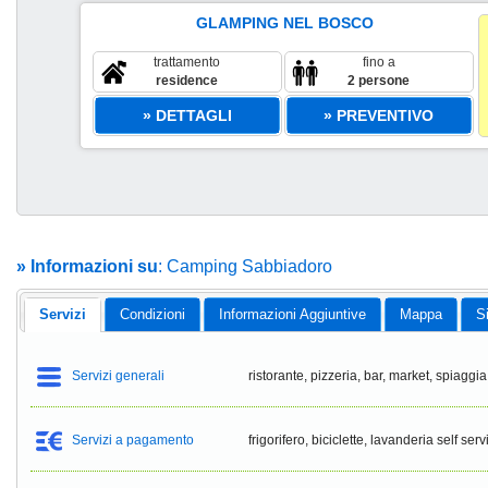
GLAMPING NEL BOSCO
trattamento
fino a
residence
2 persone
» DETTAGLI
» PREVENTIVO
» Informazioni su
: Camping Sabbiadoro
Servizi
Condizioni
Informazioni Aggiuntive
Mappa
S
Servizi generali
ristorante, pizzeria, bar, market, spiaggia 
Servizi a pagamento
frigorifero, biciclette, lavanderia self serv