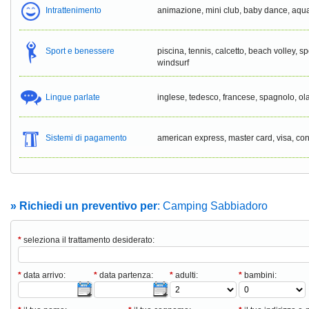
Intrattenimento
animazione, mini club, baby dance, aqua
Sport e benessere
piscina, tennis, calcetto, beach volley, sp
windsurf
Lingue parlate
inglese, tedesco, francese, spagnolo, o
Sistemi di pagamento
american express, master card, visa, con
» Richiedi un preventivo per
: Camping Sabbiadoro
*
seleziona il trattamento desiderato:
*
data arrivo:
*
data partenza:
*
adulti:
*
bambini: