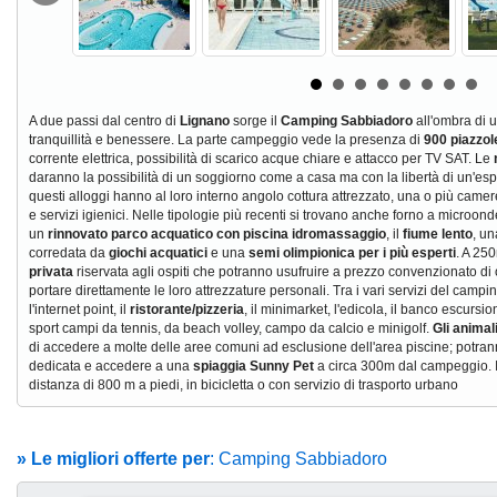
A due passi dal centro di
Lignano
sorge il
Camping Sabbiadoro
all'ombra di 
tranquillità e benessere. La parte campeggio vede la presenza di
900 piazzol
corrente elettrica, possibilità di scarico acque chiare e attacco per TV SAT. Le
daranno la possibilità di un soggiorno come a casa ma con la libertà di un'esp
questi alloggi hanno al loro interno angolo cottura attrezzato, una o più camere 
e servizi igienici. Nelle tipologie più recenti si trovano anche forno a microonde
un
rinnovato parco acquatico con piscina idromassaggio
, il
fiume lento
, u
corredata da
giochi acquatici
e una
semi olimpionica per i più esperti
. A 25
privata
riservata agli ospiti che potranno usufruire a prezzo convenzionato di om
portare direttamente le loro attrezzature personali. Tra i vari servizi del campi
l'internet point, il
ristorante/pizzeria
, il minimarket, l'edicola, il banco escursion
sport campi da tennis, da beach volley, campo da calcio e minigolf.
Gli animal
di accedere a molte delle aree comuni ad esclusione dell'area piscine; potran
dedicata e accedere a una
spiaggia Sunny Pet
a circa 300m dal campeggio. Il
distanza di 800 m a piedi, in bicicletta o con servizio di trasporto urbano
» Le migliori offerte per
: Camping Sabbiadoro