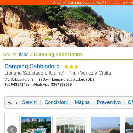
Vacanze Camping Sabbiadoro? Per te una selezione 
Sei in:
Italia
»
Camping Sabbiadoro
Camping Sabbiadoro
Lignano Sabbiadoro (Udine) - Friuli Venezia Giulia
Via Sabbiadoro, 8 - I-33054 - Lignano Sabbiadoro (UD)
Tel:
043171455
- WhatsApp:
3357898035
Servizi
Condizioni
Mappa
Preventivo
Of
Vai a: