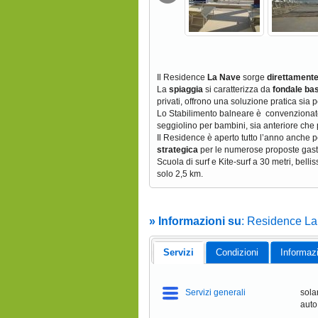
Il Residence
La Nave
sorge
direttamente
La
spiaggia
si caratterizza da
fondale ba
privati, offrono una soluzione pratica sia p
Lo Stabilimento balneare è convenzionato 
seggiolino per bambini, sia anteriore che 
Il Residence è aperto tutto l’anno anche p
strategica
per le numerose proposte gas
Scuola di surf e Kite-surf a 30 metri, belli
solo 2,5 km.
» Informazioni su
: Residence L
Servizi
Condizioni
Informaz
Servizi generali
sola
auto