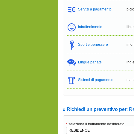
Servizi a pagamento
bici
Intrattenimento
libre
Sport e benessere
info
Lingue parlate
ingl
Sistemi di pagamento
mast
» Richiedi un preventivo per
: R
*
seleziona il trattamento desiderato: