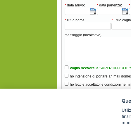
*
data arrivo:
*
data partenza:
*
*
il tuo nome:
*
il tuo cog
messaggio (facoltativo):
voglio ricevere le SUPER OFFERTE t
ho intenzione di portare animali domes
ho letto e accettato le condizioni nell’i
Ques
Utili
fina
mom