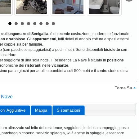
 sul lungomare di
Senigallia,
è di recente costruzione, moderno e funzionale.
sso e sabbioso
. Gli
appartamenti
, tutti dotati di angolo cottura e spazi esterni
er coppie sia per famiglie.
(con pacchetto spiaggia/bici) a pochi metri. Sono disponibili
biciclette
con
posteriore.
er soggiorni di una sola notte. Il Residence La Nave è situato in
posizione
tronomiche dei
ristoranti nelle vicinanze
.
ssimo parco giochi per adulti e bambini a soli 500 metri e il centro storico dista
Torna Su
a Nave
ioni Aggiuntive
Mappa
Sistemazioni
rium attrezzato sul tetto del residence, seggioloni, lettini da campeggio, posto
, parcheggio coperto, servizio spiaggia, wi-fi anche in spiaggia, ascensore