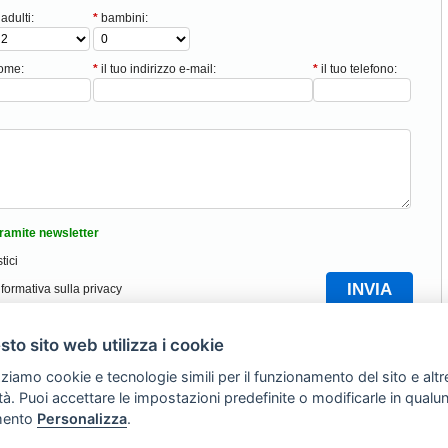
adulti:
*
bambini:
nome:
*
il tuo indirizzo e-mail:
*
il tuo telefono:
ramite newsletter
tici
nformativa sulla privacy
Torna Su
to sito web utilizza i cookie
zziamo cookie e tecnologie simili per il funzionamento del sito e altr
Hotel Riccione
|
Allevamento cani di Fossombrone
|
Italien
lità. Puoi accettare le impostazioni predefinite o modificarle in qual
ento
Personalizza
.
Copyright © 2010 Tutti i diritti riservati