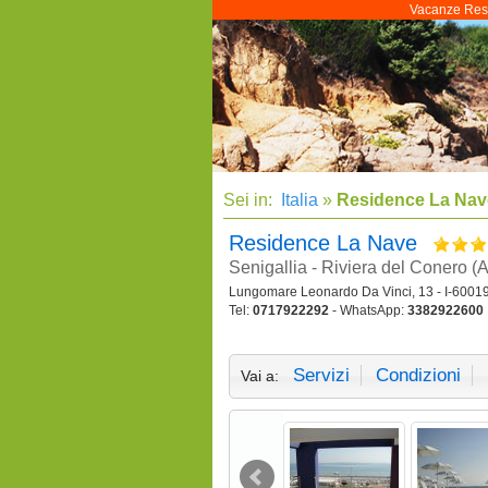
Vacanze Resid
Sei in:
Italia
»
Residence La Nav
Residence La Nave
Senigallia - Riviera del Conero (
Lungomare Leonardo Da Vinci, 13 - I-60019 
Tel:
0717922292
- WhatsApp:
3382922600
Servizi
Condizioni
Vai a: