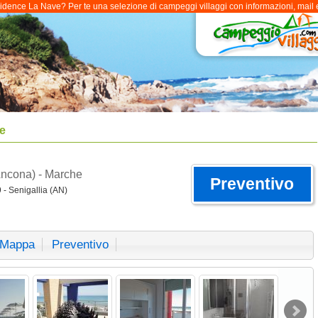
ence La Nave? Per te una selezione di campeggi villaggi con informazioni, mail e r
e
Ancona) - Marche
Preventivo
- Senigallia (AN)
Mappa
Preventivo