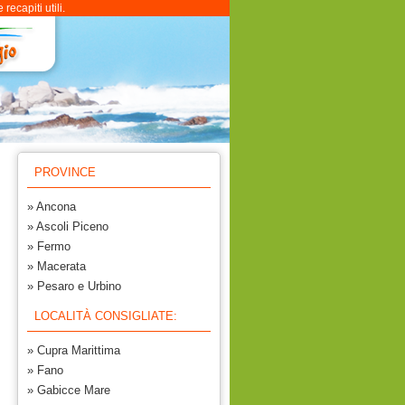
ecapiti utili.
PROVINCE
» Ancona
» Ascoli Piceno
» Fermo
» Macerata
» Pesaro e Urbino
LOCALITÀ CONSIGLIATE:
» Cupra Marittima
» Fano
» Gabicce Mare