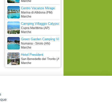
Marche
Centro Vacanze Mirage
Marina di Altidona (FM)
Marche
Camping Villaggio Calypso
Cupra Marittima (AP)
Marche
Green Garden Camping Village
Numana - Sirolo (AN)
Marche
Hotel President
San Benedetto del Tronto (AP)
Marche
e
unque