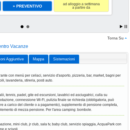
ad alloggio a settimana
» PREVENTIVO
a partire da
Torna Su
entro Vacanze
ioni Aggiuntive
Mappa
Sistemazioni
orante con menù per celiaci, servizio d'asporto, pizzeria, bar, market, bagni per
ili, lavanderia, stireria, posti auto.
lò, tennis, padel, gite ed escursioni, lavatrici ed asciugatrici, culla su
otazione, connessione Wi-Fi, pulizia finale se richiesta (obbligatoria, può
re a carico del cliente o a pagamento), supplemento di pensione completa,
lemento di mezza pensione. Per l'area camping: bombole.
azione, mini club, jr club, sala tv, baby club, servizio spiaggia, AcquaPark con
ne e scivoli.