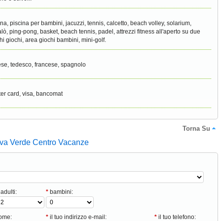
ina, piscina per bambini, jacuzzi, tennis, calcetto, beach volley, solarium,
lò, ping-pong, basket, beach tennis, padel, attrezzi fitness all'aperto su due
hi giochi, area giochi bambini, mini-golf.
ese, tedesco, francese, spagnolo
er card, visa, bancomat
Torna Su
iva Verde Centro Vacanze
adulti:
*
bambini:
nome:
*
il tuo indirizzo e-mail:
*
il tuo telefono: