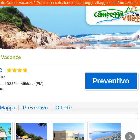
e Centro Vacanze? Per te una selezione di campeggi villaggi con informazioni, mail
o Vacanze
ze
che
Preventivo
a - I-63824 - Altidona (FM)
41
Mappa
Preventivo
Offerte