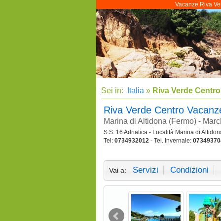
Vacanze Riva Verd
Sei in:
Italia
»
Riva Verde Centr
Riva Verde Centro Vacan
Marina di Altidona (Fermo) - Mar
S.S. 16 Adriatica - Località Marina di Altidon
Tel:
0734932012
- Tel. Invernale:
07349370
Servizi
Condizioni
Vai a: