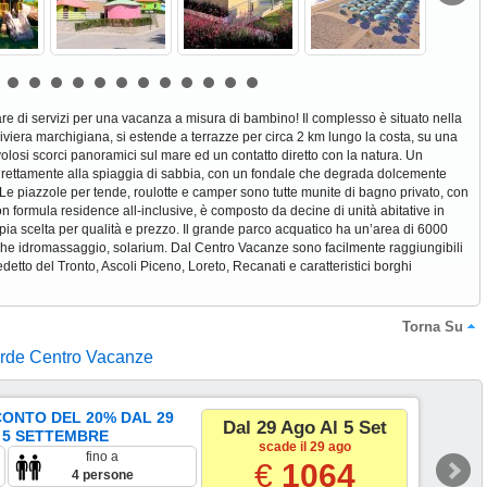
mare di servizi per una vacanza a misura di bambino! Il complesso è situato nella
viera marchigiana, si estende a terrazze per circa 2 km lungo la costa, su una
volosi scorci panoramici sul mare ed un contatto diretto con la natura. Un
direttamente alla spiaggia di sabbia, con un fondale che degrada dolcemente
 Le piazzole per tende, roulotte e camper sono tutte munite di bagno privato, con
 con formula residence all-inclusive, è composto da decine di unità abitative in
ia scelta per qualità e prezzo. Il grande parco acquatico ha un’area di 6000
che idromassaggio, solarium. Dal Centro Vacanze sono facilmente raggiungibili
edetto del Tronto, Ascoli Piceno, Loreto, Recanati e caratteristici borghi
Torna Su
erde Centro Vacanze
CONTO DEL 20% DAL 29
Dal 29 Ago Al 5 Set
 5 SETTEMBRE
scade il 29 ago
fino a
€
1064
4 persone