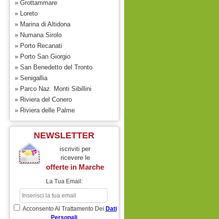
» Grottammare
» Loreto
» Marina di Altidona
» Numana Sirolo
» Porto Recanati
» Porto San Giorgio
» San Benedetto del Tronto
» Senigallia
» Parco Naz. Monti Sibillini
» Riviera del Conero
» Riviera delle Palme
NEWSLETTER
iscriviti per
ricevere le
offerte in
Marche
La Tua Email:
PRENOTA PRIMA - SCONTO DEL 60% DAL 5 AL 12
SETTEMBRE
trattamento
fino a
Acconsento Al Trattamento Dei
Dati
residence
4 persone
Personali