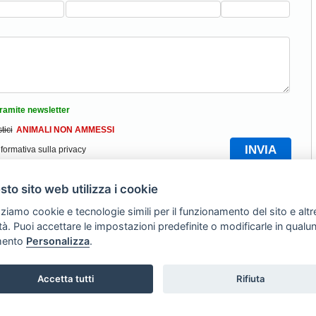
ramite newsletter
tici
ANIMALI NON AMMESSI
nformativa sulla privacy
Torna Su
to sito web utilizza i cookie
zziamo cookie e tecnologie simili per il funzionamento del sito e altr
Hotel Riccione
|
Allevamento cani di Fossombrone
|
Italien
lità. Puoi accettare le impostazioni predefinite o modificarle in qual
ento
Personalizza
.
Copyright © 2010 Tutti i diritti riservati
LUPPO TURISMO ITALIA S.r.L. unipersonale
P.IVA: 01665350433 - R.E.A. FM-19
Via A. Costa, 2 - 63822 Porto San Giorgio (FM)
Accetta tutti
Rifiuta
Tel. 0734 677208
i la tua struttura
|
Chi Siamo
|
Contattaci
|
Privacy Policy
|
Avviso Legale
|
Preferenz