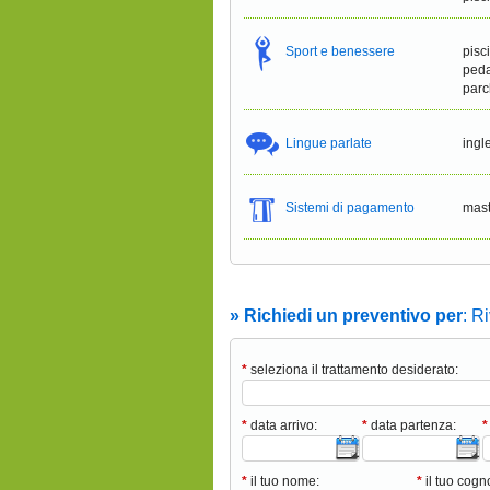
Sport e benessere
pisc
peda
parc
Lingue parlate
ingl
Sistemi di pagamento
mast
» Richiedi un preventivo per
: R
*
seleziona il trattamento desiderato:
*
data arrivo:
*
data partenza:
*
*
il tuo nome:
*
il tuo cog