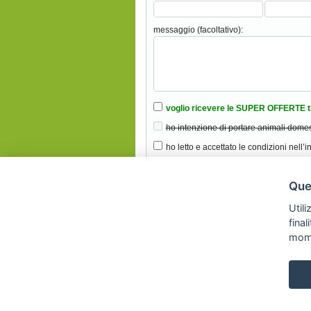
messaggio (facoltativo):
voglio ricevere le SUPER OFFERTE t
ho intenzione di portare animali domes
ho letto e accettato le condizioni nell’i
Ques
Utili
fina
mom
SVI
Inserisc