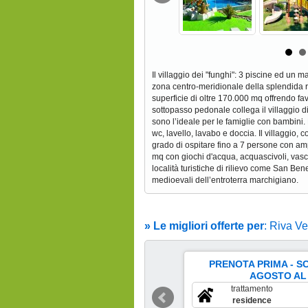
Il villaggio dei "funghi": 3 piscine ed un 
zona centro-meridionale della splendida ri
superficie di oltre 170.000 mq offrendo fa
sottopasso pedonale collega il villaggio 
sono l’ideale per le famiglie con bambini.
wc, lavello, lavabo e doccia. Il villaggio,
grado di ospitare fino a 7 persone con amp
mq con giochi d'acqua, acquascivoli, vas
località turistiche di rilievo come San Ben
medioevali dell’entroterra marchigiano.
» Le migliori offerte per
: Riva V
PRENOTA PRIMA - S
 5 Set Al 12 Set
AGOSTO AL
scade il 5 set
trattamento
€
462
residence