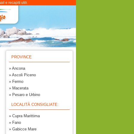
 e recapiti utili.
PROVINCE
» Ancona
» Ascoli Piceno
» Fermo
» Macerata
» Pesaro e Urbino
LOCALITÀ CONSIGLIATE:
» Cupra Marittima
» Fano
» Gabicce Mare