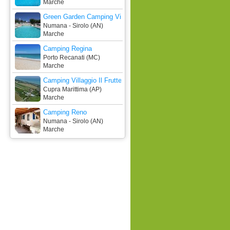
Marche
Green Garden Camping Village
Numana - Sirolo (AN)
Marche
Camping Regina
Porto Recanati (MC)
Marche
Camping Villaggio Il Frutteto
Cupra Marittima (AP)
Marche
Camping Reno
Numana - Sirolo (AN)
Marche