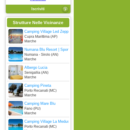
» DETTAGLI
» PREVENTIVO
Strutture Nelle Vicinanze
Camping Village Led Zeppelin
Cupra Marittima (AP)
Marche
Numana Blu Resort | Sport • Fun • Kids
Numana - Sirolo (AN)
Marche
Albergo Lucia
Senigallia (AN)
Marche
Camping Pineta
Porto Recanati (MC)
Marche
Camping Mare Blu
Fano (PU)
Marche
Camping Village La Medusa
Porto Recanati (MC)