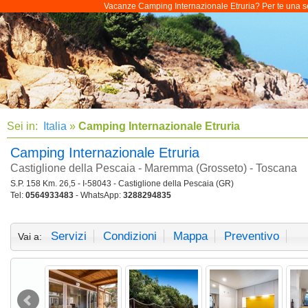
Vacanze Camping Internazionale Etruria? Per te una sele
Sei in:
Italia
»
Camping Internazionale Etruria
Camping Internazionale Etruria
Castiglione della Pescaia - Maremma (Grosseto) - Toscana
S.P. 158 Km. 26,5 - I-58043 - Castiglione della Pescaia (GR)
Tel:
0564933483
- WhatsApp:
3288294835
Servizi
Condizioni
Mappa
Preventivo
Vai a: