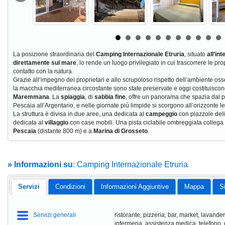
La posizione straordinaria del
Camping Internazionale Etruria
, situato
all’in
direttamente sul mare
, lo rende un luogo privilegiato in cui trascorrere le pr
contatto con la natura.
Grazie all’impegno dei proprietari e allo scrupoloso rispetto dell’ambiente oss
la macchia mediterranea circostante sono state preservate e oggi costituiscono 
Maremmana
. La
spiaggia
, di
sabbia fine
, offre un panorama che spazia dal pr
Pescaia all’Argentario, e nelle giornate più limpide si scorgono all’orizzonte l
La struttura è divisa in due aree, una dedicata al
campeggio
con piazzole delim
dedicata al
villaggio
con case mobili. Una pista ciclabile ombreggiata collega 
Pescaia
(distante 800 m) e a
Marina di Grosseto
.
» Informazioni su
: Camping Internazionale Etruria
Servizi
Condizioni
Informazioni Aggiuntive
Mappa
S
Servizi generali
ristorante, pizzeria, bar, market, lavander
infermeria, assistenza medica, telefono,