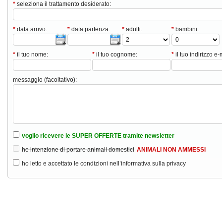
*
seleziona il trattamento desiderato:
*
data arrivo:
*
data partenza:
*
adulti:
*
bambini:
*
il tuo nome:
*
il tuo cognome:
*
il tuo indirizzo e-
messaggio (facoltativo):
voglio ricevere le SUPER OFFERTE tramite newsletter
ho intenzione di portare animali domestici
ANIMALI NON AMMESSI
ho letto e accettato le condizioni nell’informativa sulla privacy