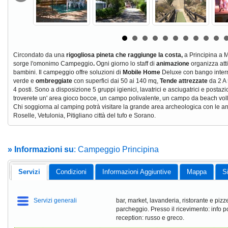
Circondato da una
rigogliosa pineta che raggiunge la costa,
a Principina a 
sorge l'omonimo Campeggio
.
Ogni giorno lo staff di
animazione
organizza atti
bambini. Il campeggio offre soluzioni di
Mobile Home
Deluxe con bango interno
verde e
ombreggiate
con superfici dai 50 ai 140 mq,
Tende attrezzate
da 2 A 
4 posti. Sono a disposizione 5 gruppi igienici, lavatrici e asciugatrici e posta
troverete un' area gioco bocce, un campo polivalente, un campo da beach vol
Chi soggiorna al camping potrà visitare la grande area archeologica con le a
Roselle, Vetulonia, Pitigliano città del tufo e Sorano.
» Informazioni su
: Campeggio Principina
Servizi
Condizioni
Informazioni Aggiuntive
Mappa
S
Servizi generali
bar, market, lavanderia, ristorante e piz
parcheggio. Presso il ricevimento: info poi
reception: russo e greco.