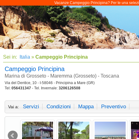
Vacanze Campeggio Principina? Per te una selezione
Sei in:
Italia
»
Campeggio Principina
Campeggio Principina
Marina di Grosseto - Maremma (Grosseto) - Toscana
Via del Dentice, 10 - I-58046 - Principina a Mare (GR)
Tel:
056431347
- Tel. Invernale:
3206126508
Servizi
Condizioni
Mappa
Preventivo
Vai a: