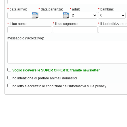
*
data arrivo:
*
data partenza:
*
adulti:
*
bambini:
*
il tuo nome:
*
il tuo cognome:
*
il tuo indirizzo e-
messaggio (facoltativo):
voglio ricevere le SUPER OFFERTE tramite newsletter
ho intenzione di portare animali domestici
ho letto e accettato le condizioni nell’informativa sulla privacy