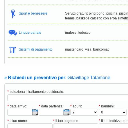
Sport e benessere
Servizi gratuiti: ping pong, piscina, pis
tennis, basket e calcetto con erba sintet
Lingue parlate
inglese, tedesco
Sistemi di pagamento
master card, visa, bancomat
» Richiedi un preventivo per
: Gitavillage Talamone
*
seleziona il trattamento desiderato:
*
data arrivo:
*
data partenza:
*
adulti:
*
bambini:
*
il tuo nome:
*
il tuo cognome:
*
il tuo indirizzo e-