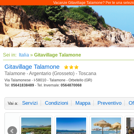
Vacanze Gitavillage Talamone? Per te una selezione
Sei in:
Italia
»
Gitavillage Talamone
Gitavillage Talamone
Talamone - Argentario (Grosseto) - Toscana
Via Talamonese - I-58010 - Talamone - Orbetello (GR)
Tel:
05641838489
- Tel. Invernale:
0564870068
Servizi
Condizioni
Mappa
Preventivo
Of
Vai a: