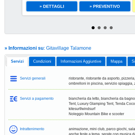
» DETTAGLI
» PREVENTIVO
» Informazioni su
: Gitavillage Talamone
Servizi
Condizioni
Informazioni Aggiuntive
Mappa
S
Servizi generali
ristorante, ristorante da asporto, pizzeria
ombrelloni in piscina, servizio spiaggia
Servizi a pagamento
biancheria da letto, biancheria da bag
Tent, Luxury Glamping Tent, Tenda Coco
kitesurf/windsurf
Noleggio Mountain Bike e scooter
Intrattenimento
animazione, mini club, parco giochi, sal
anche feste a tema, serate con musica d