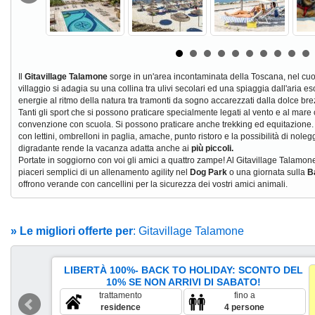
Il
Gitavillage Talamone
sorge in un'area incontaminata della Toscana, nel cuo
villaggio si adagia su una collina tra ulivi secolari ed una spiaggia dall'aria es
energie al ritmo della natura tra tramonti da sogno accarezzati dalla dolce br
Tanti gli sport che si possono praticare specialmente legati al vento e al mar
convenzione con scuola. Si possono praticare anche trekking ed equitazione
con lettini, ombrelloni in paglia, amache, punto ristoro e la possibilità di nole
digradante rende la vacanza adatta anche ai
più piccoli.
Portate in soggiorno con voi gli amici a quattro zampe! Al Gitavillage Talamo
piaceri semplici di un allenamento agility nel
Dog Park
o una giornata sulla
B
offrono verande con cancellini per la sicurezza dei vostri amici animali.
» Le migliori offerte per
: Gitavillage Talamone
LIBERTÀ 100%- BACK TO HOLIDAY: SCONTO DEL
10% SE NON ARRIVI DI SABATO!
trattamento
fino a
residence
4 persone