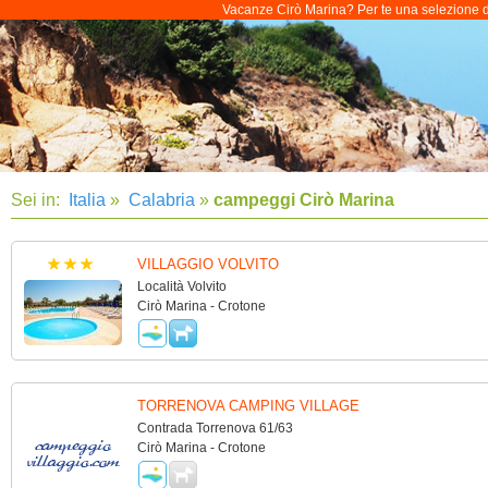
Vacanze Cirò Marina? Per te una selezione di 
Sei in:
Italia
»
Calabria
»
campeggi Cirò Marina
VILLAGGIO VOLVITO
Località Volvito
Cirò Marina - Crotone
TORRENOVA CAMPING VILLAGE
Contrada Torrenova 61/63
Cirò Marina - Crotone