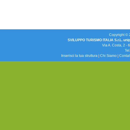
Copyright © 20
SVILUPPO TURISMO ITALIA S.r.L. uni
Via A. Costa, 2 -
Tel
Inserisci la tua struttura
|
Chi Siamo
|
Contat