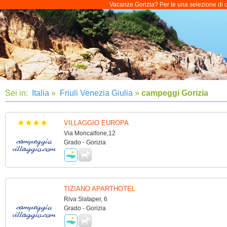
Vacanze Gorizia? Per te una selezione di ca
Sei in:
Italia
»
Friuli Venezia Giulia
»
campeggi Gorizia
VILLAGGIO EUROPA
Via Moncalfone,12
Grado - Gorizia
TIZIANO APARTHOTEL
Riva Slataper, 6
Grado - Gorizia