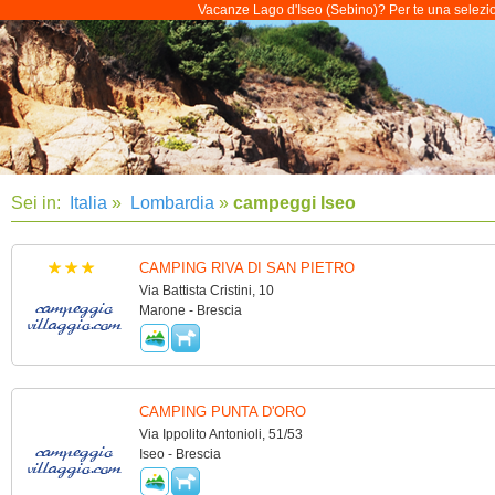
Vacanze Lago d'Iseo (Sebino)? Per te una selezione
Sei in:
Italia
»
Lombardia
»
campeggi Iseo
CAMPING RIVA DI SAN PIETRO
Via Battista Cristini, 10
Marone - Brescia
CAMPING PUNTA D'ORO
Via Ippolito Antonioli, 51/53
Iseo - Brescia