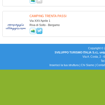
CAMPING TRENTA PASSI
Via XXV Aprile 1
Riva di Solto - Bergamo
Copyright © 20
SVILUPPO TURISMO ITALIA S.r.L. uni
Via A. Costa, 2 -
Tel
Inserisci la tua struttura
|
Chi Siamo
|
Contat