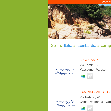
Vacanz
Sei in:
Italia
»
Lombardia
»
camp
LAGOCAMP
Via Corsini, 3
Maccagno - Varese
CAMPING VILLAGGI
Via Trelago, 20
Ghirla - Valganna - Var