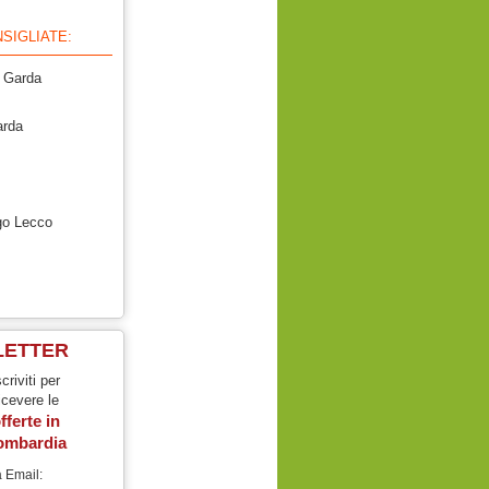
SIGLIATE:
 Garda
arda
go Lecco
LETTER
scriviti per
icevere le
fferte in
ombardia
 Email: