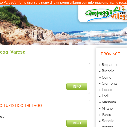
e Varese? Per te una selezione di campeggi villaggi con informazioni, mail e recapiti
eggi Varese
PROVINCE
» Bergamo
» Brescia
» Como
» Cremona
INFO
» Lecco
» Lodi
» Mantova
O TURISTICO TRELAGO
» Milano
» Pavia
ese
» Sondrio
INFO