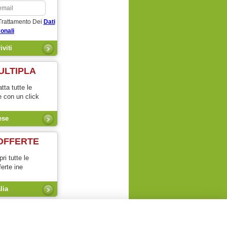
Trattamento Dei
Dati
onali
ULTIPLA
tta tutte le
e con un click
ese
OFFERTE
ri tutte le
ferte ine
alia