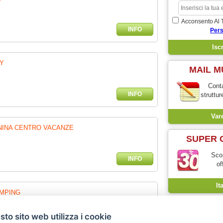
Acconsento Al 
INFO
Pers
Y
MAIL M
Conta
INFO
struttur
Var
NINA CENTRO VACANZE
SUPER 
Scop
INFO
of
It
AMPING
ago di Lugano - Varese
to sito web utilizza i cookie