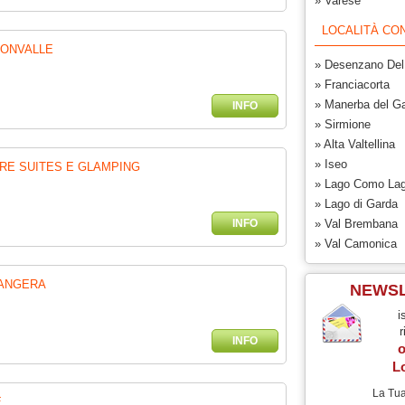
» Varese
LOCALITÀ CON
MONVALLE
» Desenzano Del
» Franciacorta
» Manerba del G
INFO
» Sirmione
» Alta Valtellina
» Iseo
RE SUITES E GLAMPING
» Lago Como La
» Lago di Garda
INFO
» Val Brembana
» Val Camonica
 ANGERA
NEWS
i
r
INFO
o
L
La Tua
E