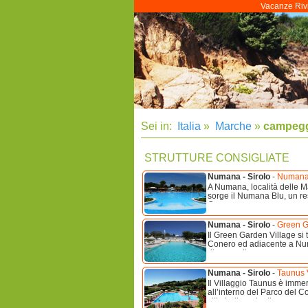
Vacanze Rivie
Sei in:
Italia
»
Marche
»
campeggi
STRUTTURE CONSIGLIATE
Numana - Sirolo
-
Numana B
A Numana, località delle M
sorge il Numana Blu, un res
Conero, a ...
Numana - Sirolo
-
Green G
Il Green Garden Village si 
Conero ed adiacente a Numa
dispone di ...
Numana - Sirolo
-
Taunus 
Il Villaggio Taunus è immer
all’interno del Parco del C
ville indipendenti ...