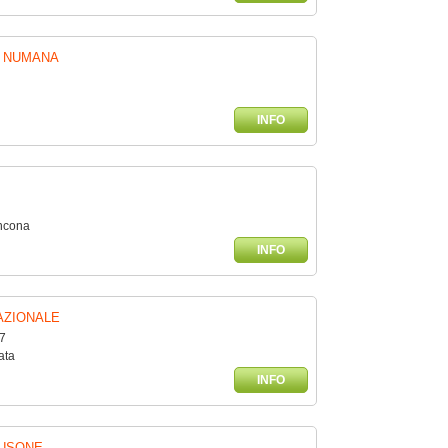
 NUMANA
INFO
Ancona
INFO
AZIONALE
7
ata
INFO
MUSONE