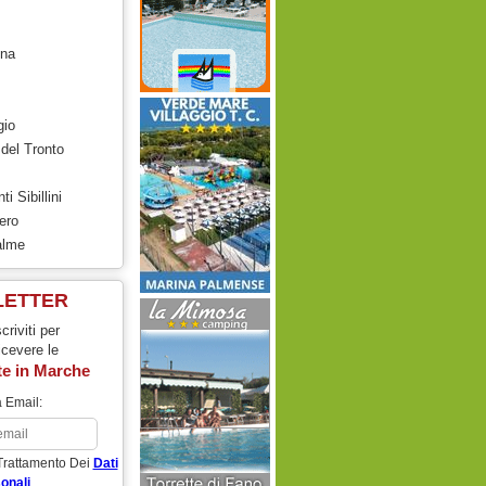
ona
gio
del Tronto
i Sibillini
ero
alme
LETTER
scriviti per
icevere le
te in
Marche
 Email:
Trattamento Dei
Dati
onali