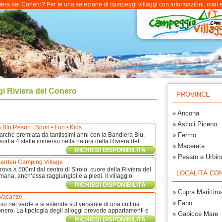
ra del Conero? Per te una selezione di campeggi villaggi con informazioni, mail e r
 Riviera del Conero
PROVINCE
» Ancona
» Ascoli Piceno
lu Resort | Sport • Fun • Kids
arche premiata da tantissimi anni con la Bandiera Blu,
» Fermo
ort a 4 stelle immerso nella natura della Riviera del
» Macerata
RICHIEDI DISPONIBILITÀ
» Pesaro e Urbin
arden Camping Village
trova a 500mt dal centro di Sirolo, cuore della Riviera del
LOCALITÀ CON
na, anch’essa raggiungibile a piedi. Il villaggio
RICHIEDI DISPONIBILITÀ
» Cupra Marittim
Vacanze
» Fano
so nel verde e si estende sul versante di una collina
onero. La tipologia degli alloggi prevede appartamenti e
» Gabicce Mare
RICHIEDI DISPONIBILITÀ