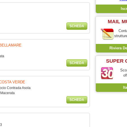
MAIL M
SCHEDA
Conta
struttur
 BELLAMARE
Riviera D
ata
SUPER 
SCHEDA
Scop
of
 COSTA VERDE
It
ocio Contrada Asola
 Macerata
SCHEDA
 3