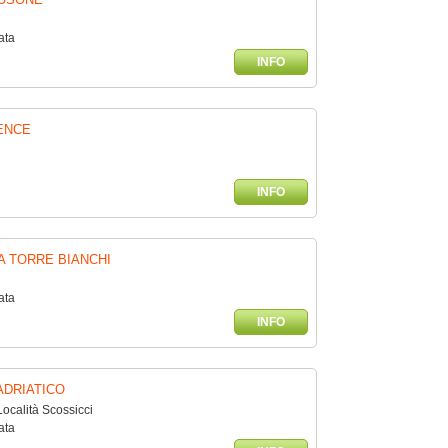
ata
INFO
ENCE
INFO
A TORRE BIANCHI
ata
INFO
ADRIATICO
Località Scossicci
ata