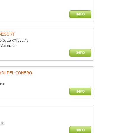
INFO
 RESORT
 S.S. 16 km 331,48
 Macerata
INFO
DINI DEL CONERO
ata
INFO
ata
INFO