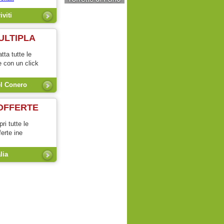
ULTIPLA
tta tutte le
e con un click
el Conero
OFFERTE
ri tutte le
ferte ine
alia