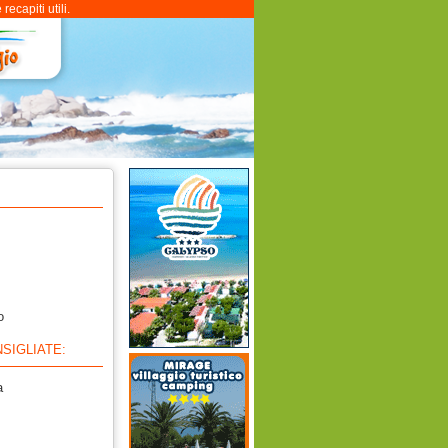
ecapiti utili.
o
SIGLIATE:
a