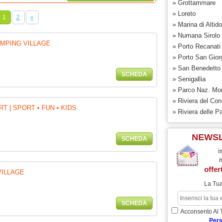
» Grottammare
» Loreto
1
2
»
» Marina di Altid
» Numana Sirolo
MPING VILLAGE
» Porto Recanati
» Porto San Gior
» San Benedetto 
SCHEDA
» Senigallia
» Parco Naz. Mont
» Riviera del Con
 | SPORT • FUN • KIDS
» Riviera delle P
NEWS
SCHEDA
i
r
offer
VILLAGE
La Tua
SCHEDA
Acconsento Al 
Pers