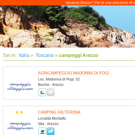
Vacanze Arezzo? Per te una selezione di cam
Sei in:
Italia
»
Toscana
»
campeggi Arezzo
AGRICAMPEGGIO MADONNA DI POGI
Loc. Madonna di Pogi, 52
Bucine - Arezzo
CAMPING FALTERONA
Località Montalto
Stia - Arezzo