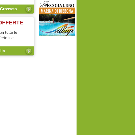
 Grosseto
OFFERTE
ri tutte le
ferte ine
alia