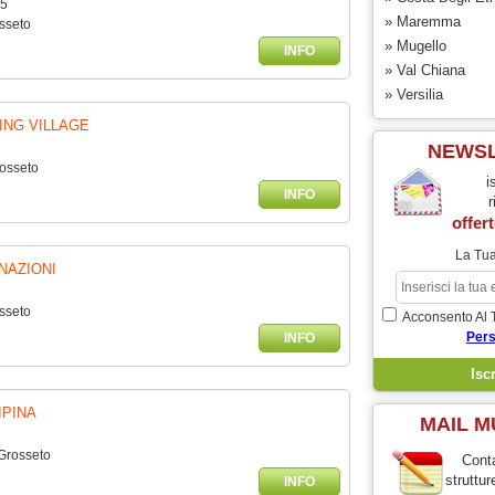
75
» Maremma
sseto
» Mugello
INFO
» Val Chiana
» Versilia
ING VILLAGE
NEWS
rosseto
i
INFO
r
offert
La Tua
NAZIONI
sseto
Acconsento Al 
Pers
INFO
IPINA
MAIL M
 Grosseto
Conta
struttur
INFO