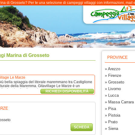
a di Grosseto? Per te una selezione di campeggi villaggi con informazioni, mail e r
i Marina di Grosseto
PROVINCE
» Arezzo
» Firenze
illage Le Marze
più bella spiaggia del litorale maremmano tra Castiglione
» Grosseto
aturale della Maremma. Gitavillage Le Marze è un
» Livorno
 Lodge, tende attrezzate ...
RICHIEDI DISPONIBILITÀ
» Lucca
» Massa Carrara
ARZE
» Pisa
» Pistoia
rosseto
» Prato
SCHEDA
» Siena