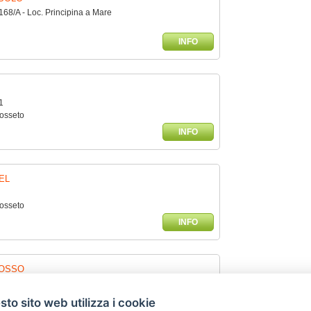
 168/A - Loc. Principina a Mare
INFO
1
rosseto
INFO
EL
rosseto
INFO
ROSSO
rosseto
to sito web utilizza i cookie