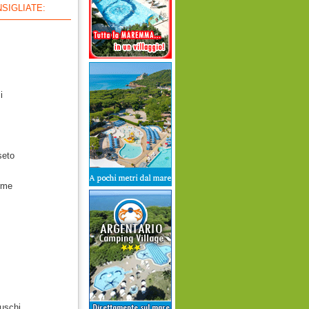
SIGLIATE:
i
seto
rme
uschi