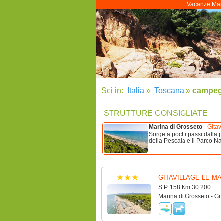
Vacanze Marin
Sei in:
Italia
»
Toscana
»
campegg
STRUTTURE CONSIGLIATE
Marina di Grosseto
-
Gitav
Sorge a pochi passi dalla 
della Pescaia e il Parco N
glampingvillage di stile con
GITAVILLAGE LE M
S.P. 158 Km 30 200
Marina di Grosseto - G