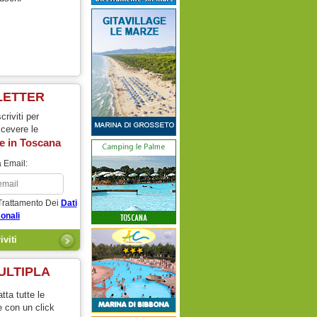
LETTER
scriviti per
icevere le
e in
Toscana
 Email:
Trattamento Dei
Dati
onali
ULTIPLA
tta tutte le
e con un click