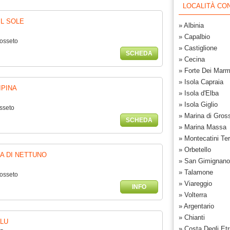
LOCALITÀ CON
IL SOLE
» Albinia
» Capalbio
rosseto
» Castiglione
SCHEDA
» Cecina
» Forte Dei Marm
» Isola Capraia
IPINA
» Isola d'Elba
» Isola Giglio
sseto
» Marina di Gros
SCHEDA
» Marina Massa
» Montecatini Te
» Orbetello
A DI NETTUNO
» San Gimignano
» Talamone
rosseto
» Viareggio
INFO
» Volterra
» Argentario
» Chianti
LU
» Costa Degli Etr