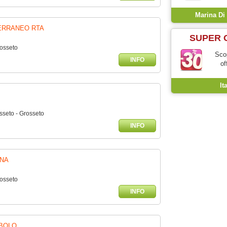
Marina Di
ERRANEO RTA
SUPER 
rosseto
Scop
INFO
of
It
sseto - Grosseto
INFO
NA
rosseto
INFO
MBOLO