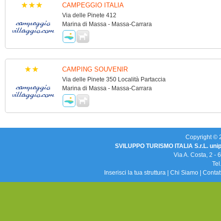
CAMPEGGIO ITALIA
Via delle Pinete 412
Marina di Massa - Massa-Carrara
CAMPING SOUVENIR
Via delle Pinete 350 Località Partaccia
Marina di Massa - Massa-Carrara
Copyright © 20
SVILUPPO TURISMO ITALIA S.r.L. uni
Via A. Costa, 2 -
Tel
Inserisci la tua struttura
|
Chi Siamo
|
Contat