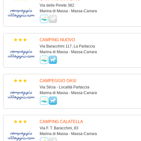
Via delle Pinete 382
Marina di Massa - Massa-Carrara
CAMPING NUOVO
Via Baracchini 117, La Partaccia
Marina di Massa - Massa-Carrara
CAMPEGGIO OASI
Via Silcia - Località Partaccia
Marina di Massa - Massa-Carrara
CAMPING CALATELLA
Via F. T. Baracchini, 83
Marina di Massa - Massa-Carrara