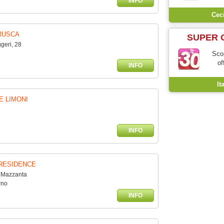
INFO
Cec
RUSCA
SUPER 
geri, 28
Scop
of
INFO
It
E LIMONI
INFO
RESIDENCE
. Mazzanta
rno
INFO