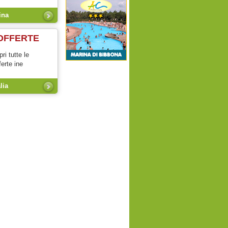
ina
OFFERTE
ri tutte le
ferte ine
alia