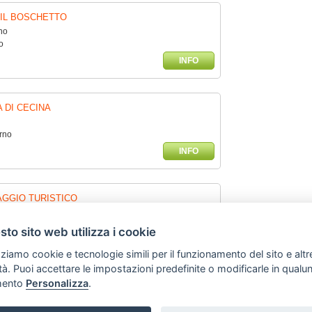
IL BOSCHETTO
ino
o
INFO
 DI CECINA
rno
INFO
AGGIO TURISTICO
rno
to sito web utilizza i cookie
INFO
zziamo cookie e tecnologie simili per il funzionamento del sito e altr
lità. Puoi accettare le impostazioni predefinite o modificarle in qual
ento
Personalizza
.
Copyright © 2010 Tutti i diritti riservati
LUPPO TURISMO ITALIA S.r.L. unipersonale
P.IVA: 01665350433 - R.E.A. FM-19