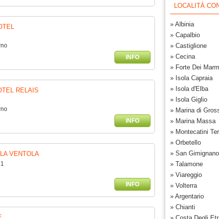
LOCALITÀ CON
» Albinia
OTEL
» Capalbio
6
rno
» Castiglione
» Cecina
INFO
» Forte Dei Marm
» Isola Capraia
» Isola d'Elba
OTEL RELAIS
» Isola Giglio
rno
» Marina di Gros
INFO
» Marina Massa
» Montecatini Te
» Orbetello
» San Gimignano
LA VENTOLA
71
» Talamone
» Viareggio
INFO
» Volterra
» Argentario
» Chianti
E
» Costa Degli Etr