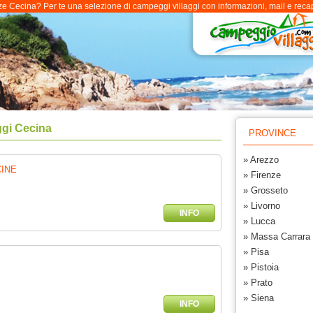
 Cecina? Per te una selezione di campeggi villaggi con informazioni, mail e recapit
gi Cecina
PROVINCE
» Arezzo
INE
» Firenze
» Grosseto
» Livorno
INFO
» Lucca
» Massa Carrara
» Pisa
» Pistoia
» Prato
» Siena
INFO