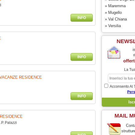
8
» Maremma
» Mugello
INFO
» Val Chiana
» Versilia
E
NEWS
i
r
INFO
offert
La Tua
 VACANZE RESIDENCE
Acconsento Al 
Pers
INFO
MAIL M
RESIDENCE
.P. Palazzi
Conta
struttur