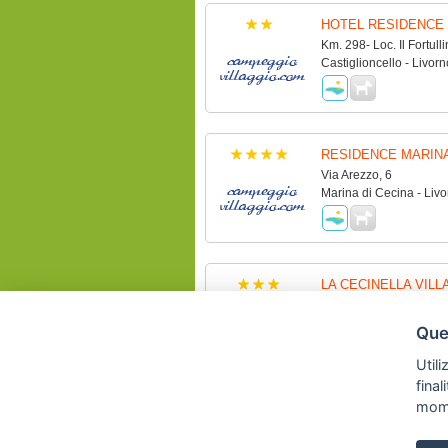
HOTEL RESIDENCE 
Km. 298- Loc. Il Fortull
Castiglioncello - Livorn
RESIDENCE MARINA
Via Arezzo, 6
Marina di Cecina - Livo
LA CECINELLA VILL
Via della Cecinella, 7
Marina di Cecina - Livo
Ques
Utili
fina
mom
SVI