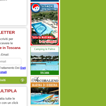
LETTER
scriviti per
icevere le
e in
Toscana
 Email:
Trattamento Dei
Dati
onali
ULTIPLA
tta tutte le
e con un click