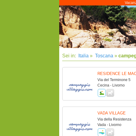
Vacanze
Sei in:
Italia
»
Toscana
»
campeg
RESIDENCE LE MAC
Via del Terminone 5
Cecina - Livorno
VADA VILLAGE
Via della Resistenza
Vada - Livorno