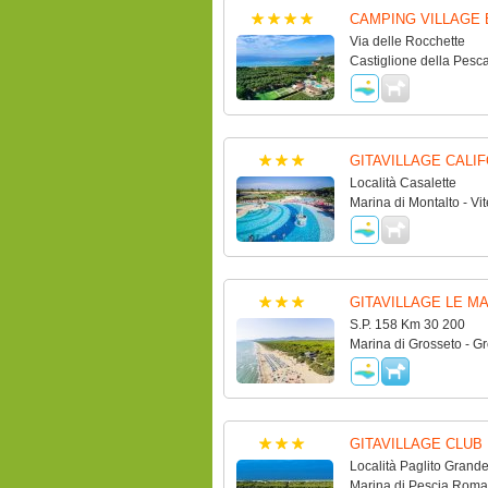
CAMPING VILLAGE 
Via delle Rocchette
Castiglione della Pesca
GITAVILLAGE CALI
Località Casalette
Marina di Montalto - Vi
GITAVILLAGE LE M
S.P. 158 Km 30 200
Marina di Grosseto - G
GITAVILLAGE CLUB 
Località Paglito Grand
Marina di Pescia Roman