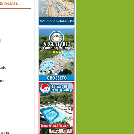
SIGLIATE:
i
seto
rme
uschi