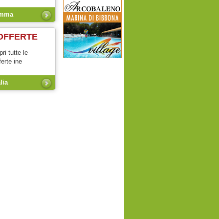
emma
OFFERTE
ri tutte le
ferte ine
alia