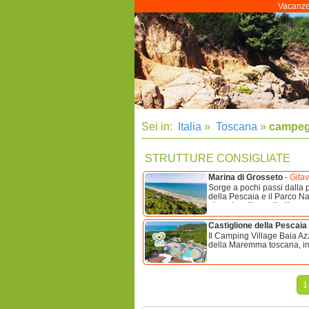
Vacanze 
Sei in:
Italia
»
Toscana
»
campeg
STRUTTURE CONSIGLIATE
Marina di Grosseto
-
Gitav
Sorge a pochi passi dalla 
della Pescaia e il Parco N
glampingvillage di stile con
Castiglione della Pescaia
Il Camping Village Baia Azz
della Maremma toscana, in u
1