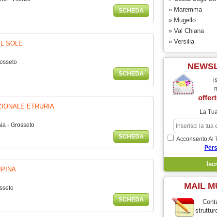
» Maremma
SCHEDA
» Mugello
» Val Chiana
» Versilia
IL SOLE
rosseto
NEWS
SCHEDA
i
r
offert
IONALE ETRURIA
La Tua
ia - Grosseto
SCHEDA
Acconsento Al 
Pers
IPINA
MAIL M
sseto
SCHEDA
Conta
struttur