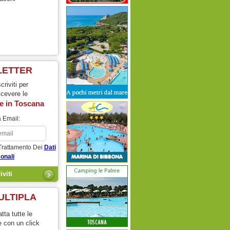
LETTER
scriviti per
icevere le
e in
Toscana
 Email:
Trattamento Dei
Dati
onali
ULTIPLA
tta tutte le
e con un click