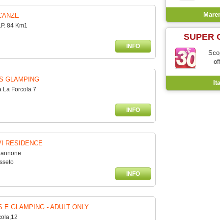
Mar
CANZE
S.P. 84 Km1
SUPER 
INFO
Scop
of
S GLAMPING
It
 La Forcola 7
INFO
VI RESIDENCE
apannone
sseto
INFO
S E GLAMPING - ADULT ONLY
cola,12