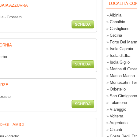
LOCALITÀ CON
BAIA AZZURRA
» Albinia
ia - Grosseto
» Capalbio
SCHEDA
» Castiglione
» Cecina
» Forte Dei Marm
FORNIA
» Isola Capraia
» Isola d'Elba
terbo
» Isola Giglio
SCHEDA
» Marina di Gros
» Marina Massa
» Montecatini Te
ARZE
» Orbetello
» San Gimignano
rosseto
» Talamone
SCHEDA
» Viareggio
» Volterra
» Argentario
DEGLI AMICI
» Chianti
e
» Costa Degli Etr
a - Viterbo