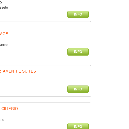
75
sseto
INFO
LAGE
ivorno
INFO
RTAMENTI E SUITES
INFO
 CILIEGIO
eto
INFO