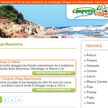
Maremma? Per te una selezione di campeggi villaggi con informazioni, mail e recapi
gi Maremma
PROVINCE
» Arezzo
» Firenze
illage Le Marze
più bella spiaggia del litorale maremmano tra Castiglione
» Grosseto
aturale della Maremma. Gitavillage Le Marze è un
» Livorno
 Lodge, tende attrezzate ...
RICHIEDI DISPONIBILITÀ
» Lucca
-
Camping Village Baia Azzurra
» Massa Carrara
urra accoglie la tua famiglia da oltre 50 anni nel cuore
na felice oasi di verde.Il Villaggio sorge a 150 m ...
» Pisa
RICHIEDI DISPONIBILITÀ
» Pistoia
» Prato
2
3
»
» Siena